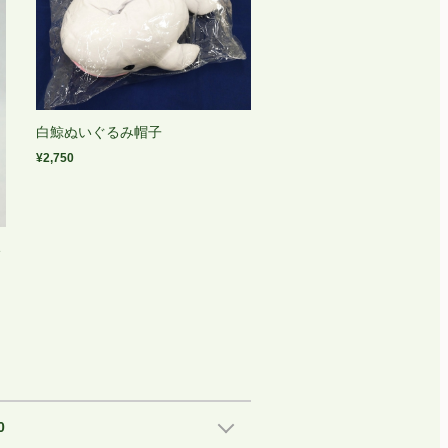
白鯨ぬいぐるみ帽子
¥2,750
い
0