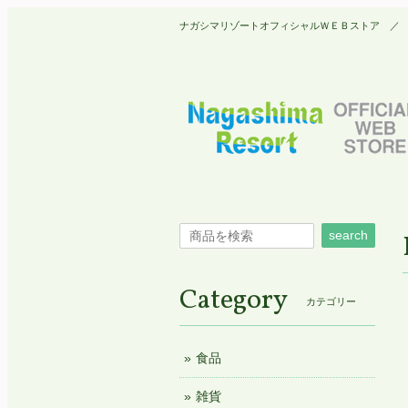
ナガシマリゾートオフィシャルＷＥＢストア ／ Nagashim
search
Category
カテゴリー
食品
雑貨