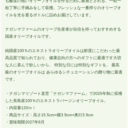
も酸度の低いオリーブオイルを作るために最適とされる、一粒一
粒丁寧に手摘みをして収穫。フレッシュな一番搾りのオリーブオ
イルを光を遮るボトルに詰めお届けしています。
ナガシマファームのオリーブ生産者が自信を持っておすすめする
国産オリーブオイルです。
純国産100％のエキストラオリーブオイルは鮮度にこだわった最
高品質で知られており、健康志向の方へのギフトに最適です大切
な人に喜んで欲しいから、 特別な日には特別なギフトを。 最高
級のオリーブオイルは あらゆるシチュエーションの贈り物に最適
です。
・ナガシマリゾート直営「ナガシマファーム」で2025年秋に収穫
した長島産100％のエキストラバージンオリーブオイル。
・内容量120ｍｌ
・商品サイズ：高さ15.5cm×横3.9cm×奥行3.9cm
・賞味期限2027年8月