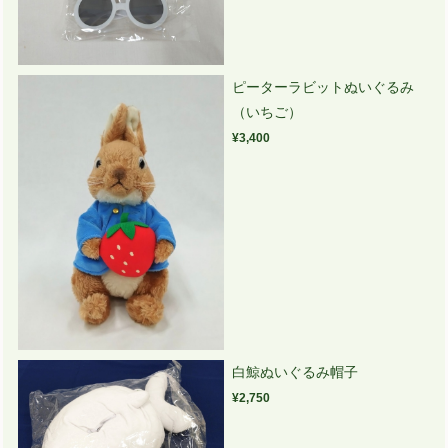
ピーターラビットぬいぐるみ
（いちご）
¥3,400
白鯨ぬいぐるみ帽子
¥2,750