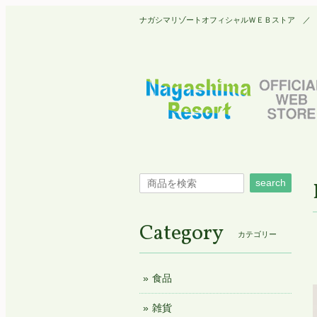
ナガシマリゾートオフィシャルＷＥＢストア ／ Nagashim
search
Category
カテゴリー
食品
雑貨