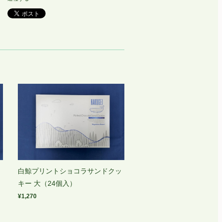
ッ
白鯨プリントショコラサンドクッ
キー 大（24個入）
¥1,270