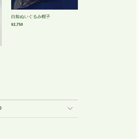
白鯨ぬいぐるみ帽子
¥2,750
い
0