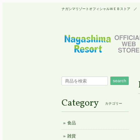
ナガシマリゾートオフィシャルＷＥＢストア ／ Nagashim
search
Category
カテゴリー
食品
雑貨