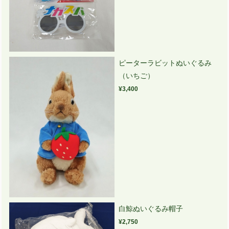
ピーターラビットぬいぐるみ
（いちご）
¥3,400
白鯨ぬいぐるみ帽子
¥2,750