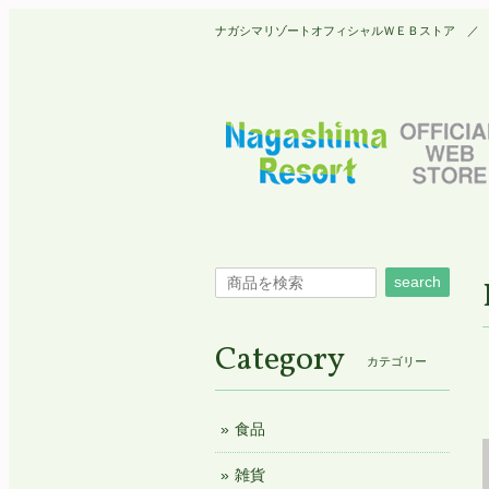
ナガシマリゾートオフィシャルＷＥＢストア ／ Nagashim
search
Category
カテゴリー
食品
雑貨