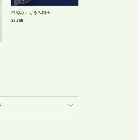
白鯨ぬいぐるみ帽子
¥2,750
い
0