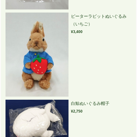
ピーターラビットぬいぐるみ
（いちご）
¥3,400
白鯨ぬいぐるみ帽子
¥2,750