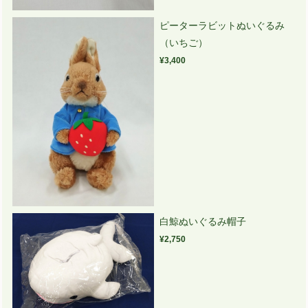
ピーターラビットぬいぐるみ
（いちご）
¥3,400
白鯨ぬいぐるみ帽子
¥2,750