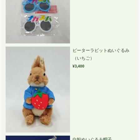
ピーターラビットぬいぐるみ
（いちご）
¥3,400
白鯨ぬいぐるみ帽子