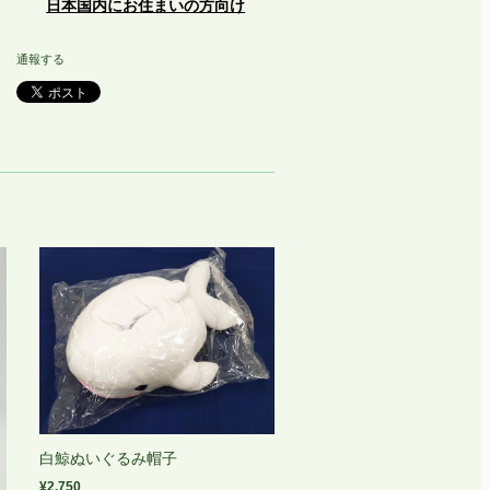
日本国内にお住まいの方向け
通報する
白鯨ぬいぐるみ帽子
¥2,750