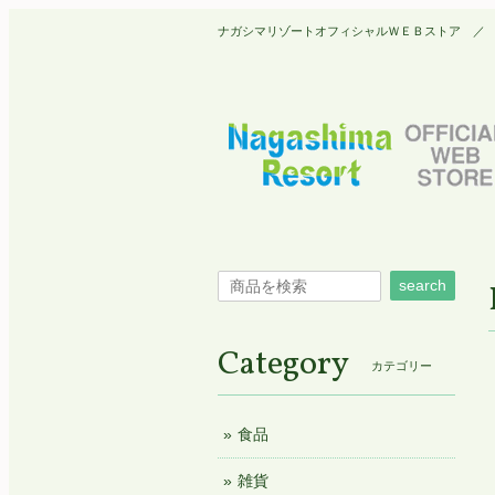
ナガシマリゾートオフィシャルＷＥＢストア ／ Nagashim
search
Category
カテゴリー
食品
雑貨