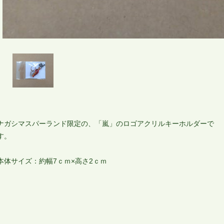
ナガシマスパーランド限定の、「嵐」のロゴアクリルキーホルダーで
す。
本体サイズ：約幅7ｃｍ×高さ2ｃｍ