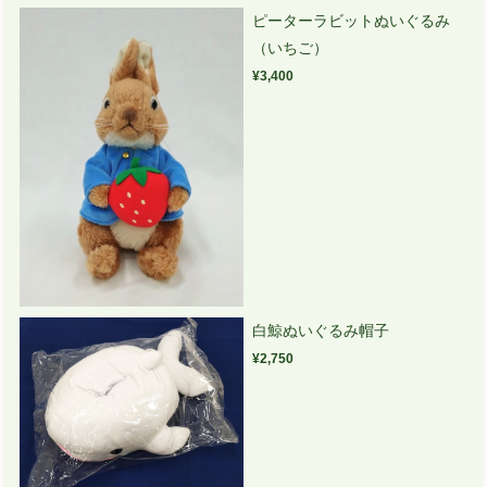
ピーターラビットぬいぐるみ
（いちご）
¥3,400
白鯨ぬいぐるみ帽子
¥2,750