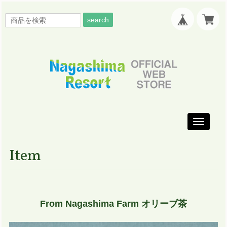
search
Toggle
navigati
Item
From Nagashima Farm オリーブ茶