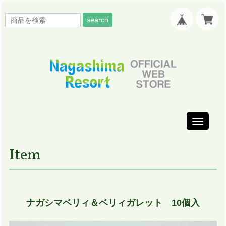
search
Toggle
navigati
Item
ナガシマベリィ＆ベリィガレット 10個入