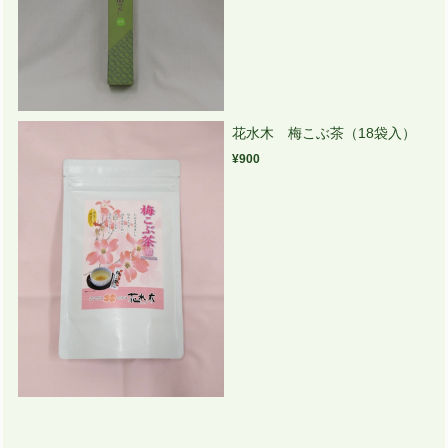
花水木 梅こぶ茶（18袋入）
¥900