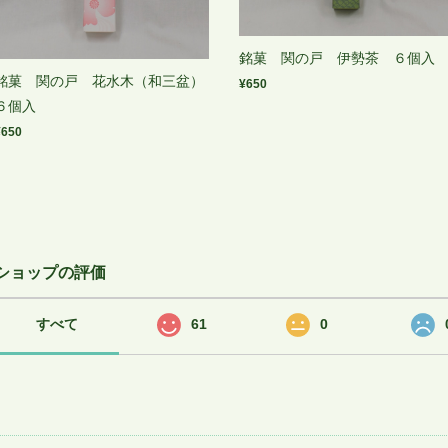
銘菓 関の戸 伊勢茶 ６個入
銘菓 関の戸 花水木（和三盆）
¥650
６個入
¥650
ショップの評価
すべて
61
0