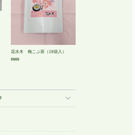
花水木 梅こぶ茶（18袋入）
¥900
0