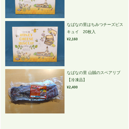
なばなの里はちみつチーズビス
キュイ 20枚入
¥2,160
なばなの里 山賊のスペアリブ
【冷凍品】
¥2,400