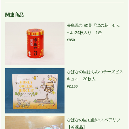
関連商品
長島温泉 銘菓「湯の花」せん
べい24枚入り 1缶
¥850
なばなの里はちみつチーズビス
キュイ 20枚入
¥2,160
なばなの里 山賊のスペアリブ
【冷凍品】