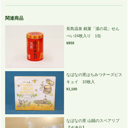
関連商品
長島温泉 銘菓「湯の花」せん
べい24枚入り 1缶
¥850
なばなの里はちみつチーズビス
キュイ 10枚入
¥1,100
なばなの里 山賊のスペアリブ
【冷凍品】