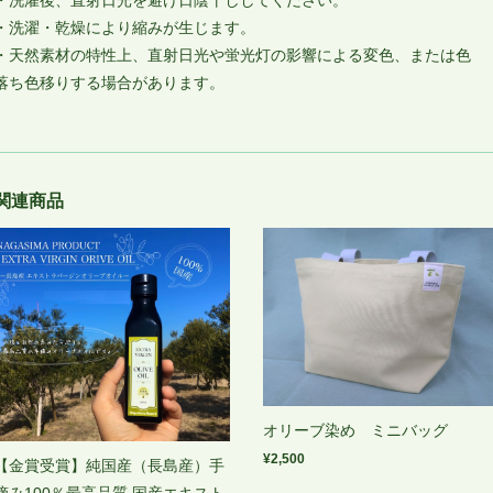
・洗濯・乾燥により縮みが生じます。
・天然素材の特性上、直射日光や蛍光灯の影響による変色、または色
落ち色移りする場合があります。
関連商品
オリーブ染め ミニバッグ
¥2,500
【金賞受賞】純国産（長島産）手
摘み100％最高品質 国産エキスト