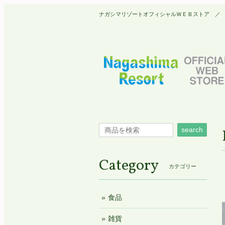
ナガシマリゾートオフィシャルＷＥＢストア ／ Nagashim
search
Category
カテゴリー
食品
雑貨