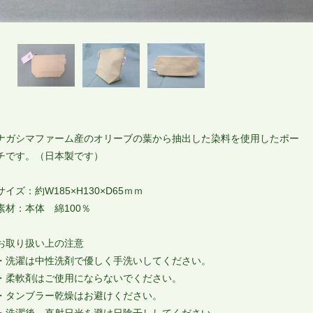
ナガシマファーム産のオリーブの葉から抽出した染料を使用したポー
チです。（日本製です）
サイズ：約W185×H130×D65ｍｍ
素材：本体 綿100％
お取り扱い上の注意
・洗濯は中性洗剤で優しく手洗いしてください。
・柔軟剤はご使用にならないでください。
・タンブラー乾燥はお避けください。
・洗濯後、直射日光を避け日陰干ししてください。