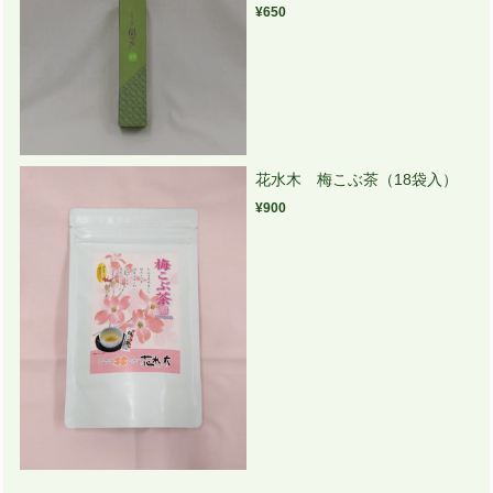
¥650
花水木 梅こぶ茶（18袋入）
¥900