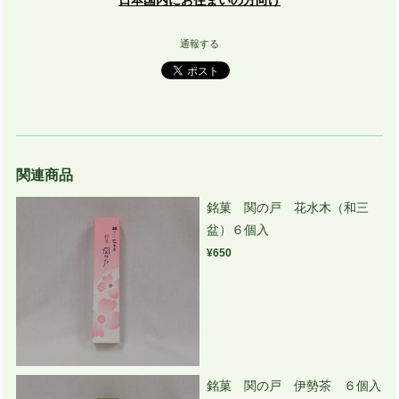
通報する
関連商品
銘菓 関の戸 花水木（和三
盆）６個入
¥650
銘菓 関の戸 伊勢茶 ６個入